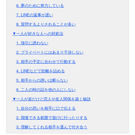
6. 夢のために努力している
7. LINEの返事が遅い
8. 質問するよりされることが多い
▼一人が好きな人への対処法
1. 強引に誘わない
2. プライベートにはあまり干渉しない
3. 相手の予定に合わせて行動する
4. LINEなどで距離を詰める
5. 相手からの誘いは断らない
6. 二人の時の話を他の人にしない
▼一人が楽だけど恋人や友人関係を築く秘訣
1. 自分の思いを相手に口で伝える
2. 我慢できる範囲で遊びに行ったりする
3. 理解してくれる相手を選んで付き合う