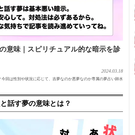
夢の意味｜スピリチュアル的な暗示を診
2024.03.18
？今回は性別や状況に応じて、吉夢なのか悪夢なのか専属の夢占い師水
人と話す夢の意味とは？