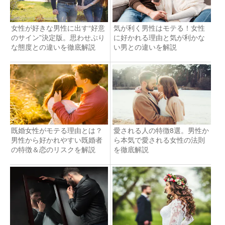
女性が好きな男性に出す“好意
気が利く男性はモテる！女性
のサイン”決定版。思わせぶり
に好かれる理由と気が利かな
な態度との違いを徹底解説
い男との違いを解説
既婚女性がモテる理由とは？
愛される人の特徴8選。男性か
男性から好かれやすい既婚者
ら本気で愛される女性の法則
の特徴＆恋のリスクを解説
を徹底解説