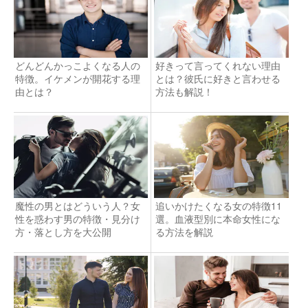
どんどんかっこよくなる人の
好きって言ってくれない理由
特徴。イケメンが開花する理
とは？彼氏に好きと言わせる
由とは？
方法も解説！
魔性の男とはどういう人？女
追いかけたくなる女の特徴11
性を惑わす男の特徴・見分け
選。血液型別に本命女性にな
方・落とし方を大公開
る方法を解説