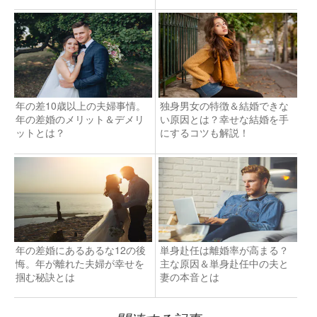
年の差10歳以上の夫婦事情。
独身男女の特徴＆結婚できな
年の差婚のメリット＆デメリ
い原因とは？幸せな結婚を手
ットとは？
にするコツも解説！
年の差婚にあるあるな12の後
単身赴任は離婚率が高まる？
悔。年が離れた夫婦が幸せを
主な原因＆単身赴任中の夫と
掴む秘訣とは
妻の本音とは