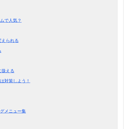
ムで人気？
変えられる
る
に扱える
は対策しよう！
グメニュー集