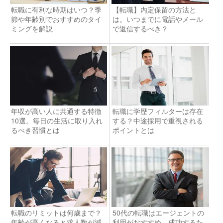
転職に有利な時期はいつ？季
【転職】内定保留の方法と
節や年齢別でおすすめのタイ
は。いつまでに電話やメール
ミングを解説
で返信するべき？
年収が高い人に共通する特徴
転職に学歴フィルターは存在
10選。毎日の生活に取り入れ
する？中途採用で重視される
るべき習慣とは
ポイントとは
転職のリミットは何歳まで？
50代の転職はエージェントの
年齢が高くなると求人数が減
利用がおすすめ。成功するた