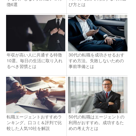
徴6選
び方とは
年収が高い人に共通する特徴
30代の転職を成功させるおす
10選。毎日の生活に取り入れ
すめ方法。失敗しないための
るべき習慣とは
事前準備とは
転職エージェントおすすめラ
50代の転職はエージェントの
ンキング。口コミ＆評判で比
利用がおすすめ。成功するた
較した人気10社を解説
めの考え方とは