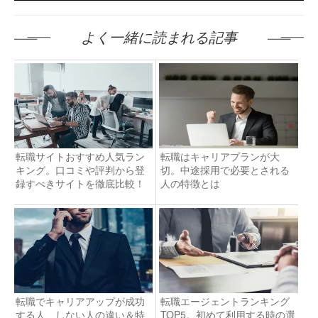
よく一緒に読まれる記事
転職サイトおすすめ人気ラン
転職はキャリアプランが大
キング。口コミや評判から登
切。中途採用で必要とされる
録すべきサイトを徹底比較！
人の特徴とは
転職でキャリアアップが成功
転職エージェントランキング
する人、しない人の違い＆特
TOP5。初めて利用する時の選