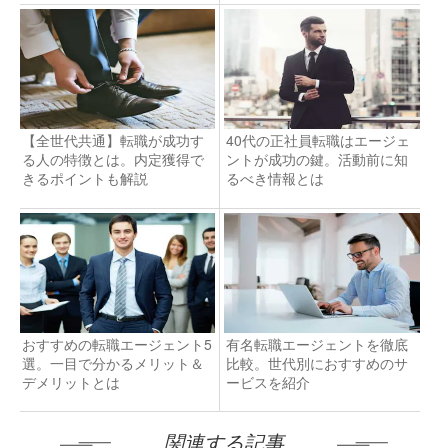
【全世代共通】転職が成功す
40代の正社員転職はエージェ
る人の特徴とは。内定獲得で
ントが成功の鍵。活動前に知
きるポイントも解説
るべき情報とは
おすすめの転職エージェント5
有名転職エージェントを徹底
選。一目で分かるメリット＆
比較。世代別におすすめのサ
デメリットとは
ービスを紹介
関連する記事