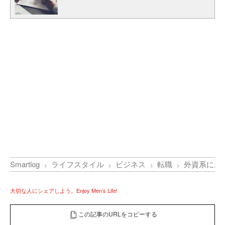
Smartlog
ライフスタイル
ビジネス
転職
外資系にお
大切な人にシェアしよう。Enjoy Men’s Life!
この記事のURLをコピーする