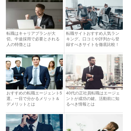
転職はキャリアプランが大
転職サイトおすすめ人気ラン
切。中途採用で必要とされる
キング。口コミや評判から登
人の特徴とは
録すべきサイトを徹底比較！
おすすめの転職エージェント5
40代の正社員転職はエージェ
選。一目で分かるメリット＆
ントが成功の鍵。活動前に知
デメリットとは
るべき情報とは