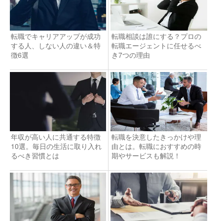
転職でキャリアアップが成功
転職相談は誰にする？プロの
する人、しない人の違い＆特
転職エージェントに任せるべ
徴6選
き7つの理由
年収が高い人に共通する特徴
転職を決意したきっかけや理
10選。毎日の生活に取り入れ
由とは。転職におすすめの時
るべき習慣とは
期やサービスも解説！