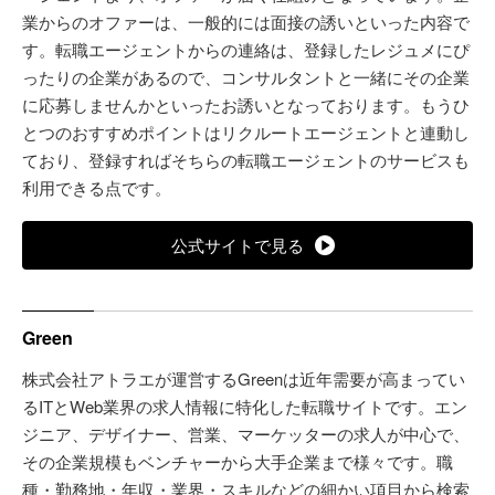
業からのオファーは、一般的には面接の誘いといった内容で
す。転職エージェントからの連絡は、登録したレジュメにぴ
ったりの企業があるので、コンサルタントと一緒にその企業
に応募しませんかといったお誘いとなっております。もうひ
とつのおすすめポイントはリクルートエージェントと連動し
ており、登録すればそちらの転職エージェントのサービスも
利用できる点です。
公式サイトで見る
Green
株式会社アトラエが運営するGreenは近年需要が高まってい
るITとWeb業界の求人情報に特化した転職サイトです。エン
ジニア、デザイナー、営業、マーケッターの求人が中心で、
その企業規模もベンチャーから大手企業まで様々です。職
種・勤務地・年収・業界・スキルなどの細かい項目から検索