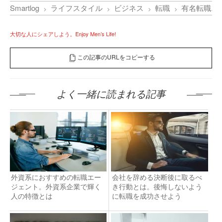
Smartlog
ライフスタイル
ビジネス
転職
有名転職エ
大切な人にシェアしよう。Enjoy Men’s Life!
この記事のURLをコピーする
よく一緒に読まれる記事
外資系におすすめの転職エー
会社を辞める決断後に取るべ
ジェント。外資系企業で輝く
き行動とは。後悔しないよう
人の特徴とは
に転職を成功させよう