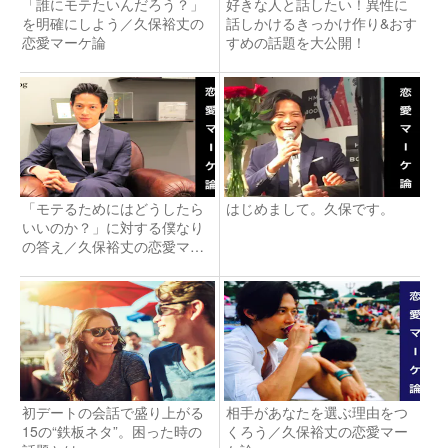
「誰にモテたいんだろう？」
好きな人と話したい！異性に
を明確にしよう／久保裕丈の
話しかけるきっかけ作り&おす
恋愛マーケ論
すめの話題を大公開！
「モテるためにはどうしたら
はじめまして。久保です。
いいのか？」に対する僕なり
の答え／久保裕丈の恋愛マー
ケ論
初デートの会話で盛り上がる
相手があなたを選ぶ理由をつ
15の“鉄板ネタ”。困った時の
くろう／久保裕丈の恋愛マー