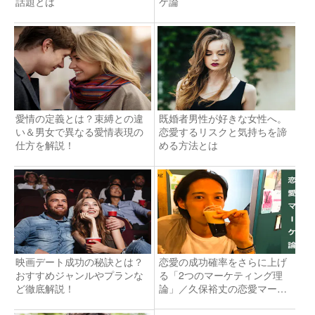
話題とは
ケ論
愛情の定義とは？束縛との違
既婚者男性が好きな女性へ。
い＆男女で異なる愛情表現の
恋愛するリスクと気持ちを諦
仕方を解説！
める方法とは
映画デート成功の秘訣とは？
恋愛の成功確率をさらに上げ
おすすめジャンルやプランな
る「2つのマーケティング理
ど徹底解説！
論」／久保裕丈の恋愛マーケ
論