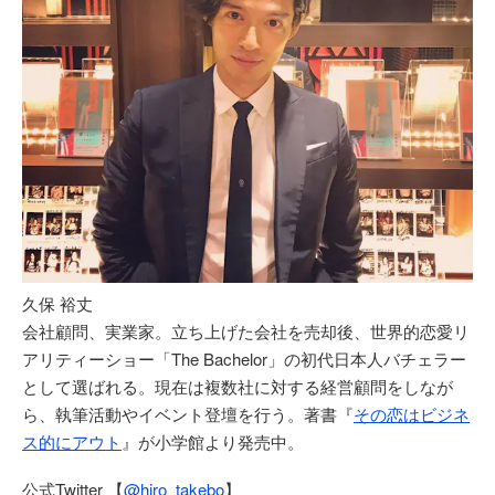
久保 裕丈
会社顧問、実業家。立ち上げた会社を売却後、世界的恋愛リ
アリティーショー「The Bachelor」の初代日本人バチェラー
として選ばれる。現在は複数社に対する経営顧問をしなが
ら、執筆活動やイベント登壇を行う。著書『
その恋はビジネ
ス的にアウト
』が小学館より発売中。
公式Twitter 【
@hiro_takebo
】