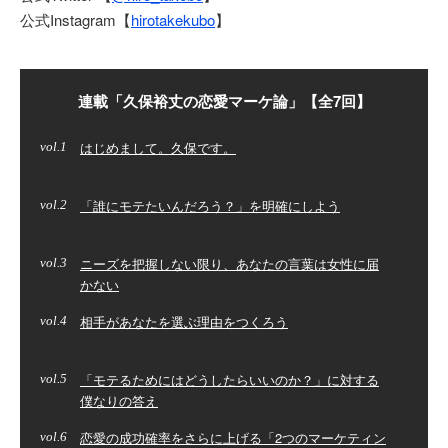
公式Instagram【
hirotakekubo
】
連載「久保裕丈の恋愛マーケ論」【全7回】
はじめまして。久保です。
1
「誰にモテたいんだろう？」を明確にしよう
2
ニーズを把握しない限り、あなたの言葉は女性に届
3
かない
相手があなたを選ぶ理由をつくろう
4
「モテるためにはどうしたらいいのか？」に対する
5
僕なりの答え
恋愛の成功確率をさらに上げる「2つのマーケティン
6