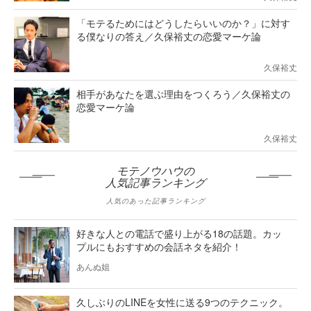
「モテるためにはどうしたらいいのか？」に対す
る僕なりの答え／久保裕丈の恋愛マーケ論
久保裕丈
相手があなたを選ぶ理由をつくろう／久保裕丈の
恋愛マーケ論
久保裕丈
モテノウハウの
人気記事ランキング
人気のあった記事ランキング
好きな人との電話で盛り上がる18の話題。カッ
プルにもおすすめの会話ネタを紹介！
あんぬ姐
久しぶりのLINEを女性に送る9つのテクニック。