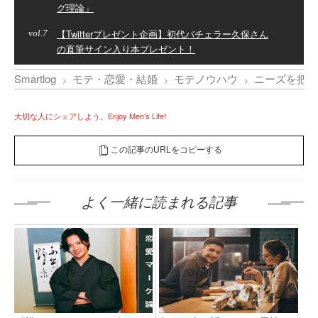
グ理論」
【Twitterプレゼント企画】初代バチェラー久保さん
7
の直筆サイン入り本プレゼント！
Smartlog
モテ・恋愛・結婚
モテノウハウ
ニーズを把握
大切な人にシェアしよう。Enjoy Men’s Life!
この記事のURLをコピーする
よく一緒に読まれる記事