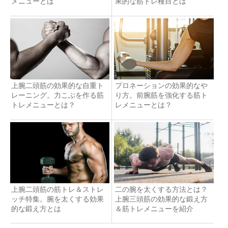
メニューとは
果的な筋トレ種目とは
上腕二頭筋の効果的な自重ト
プロネーションの効果的なや
レーニング。力こぶを作る筋
り方。前腕筋を強化する筋ト
トレメニューとは？
レメニューとは？
上腕二頭筋の筋トレ＆ストレ
二の腕を太くする方法とは？
ッチ特集。腕を太くする効果
上腕三頭筋の効果的な鍛え方
的な鍛え方とは
＆筋トレメニューを紹介