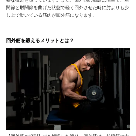
関節と肘関節を曲げた状態で軽く回外させた時に肘よりも少
し上で動いている筋肉が回外筋になります。
回外筋を鍛えるメリットとは？
【回外筋の役割】でも解説した通り、回外筋は、前腕筋の中