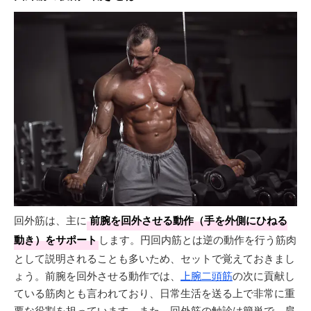
回外筋は、主に
前腕を回外させる動作（手を外側にひねる
動き）をサポート
します。円回内筋とは逆の動作を行う筋肉
として説明されることも多いため、セットで覚えておきまし
ょう。前腕を回外させる動作では、
上腕二頭筋
の次に貢献し
ている筋肉とも言われており、日常生活を送る上で非常に重
要な役割を担っています。また、回外筋の触診は簡単で、肩