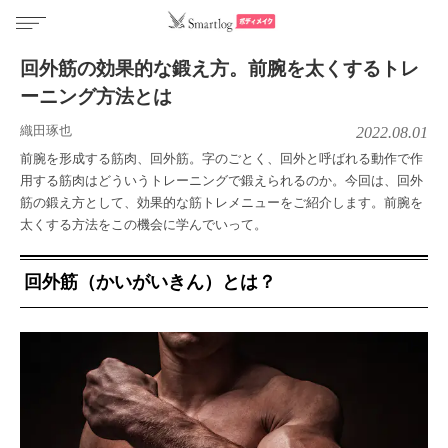
回外筋の効果的な鍛え方。前腕を太くするトレ
ーニング方法とは
織田琢也
2022.08.01
前腕を形成する筋肉、回外筋。字のごとく、回外と呼ばれる動作で作
用する筋肉はどういうトレーニングで鍛えられるのか。今回は、回外
筋の鍛え方として、効果的な筋トレメニューをご紹介します。前腕を
太くする方法をこの機会に学んでいって。
回外筋（かいがいきん）とは？