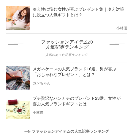
冷え性に悩む女性が喜ぶプレゼント集｜冷え対策
に役立つ人気ギフトとは？
小林優
ファッションアイテムの
人気記事ランキング
人気のあった記事ランキング
メガネケースの人気ブランド16選。男が喜ぶ
「おしゃれなプレゼント」とは？
ガンちゃん
プチ贅沢なハンカチのプレゼント23選。女性が
喜ぶ人気ブランドギフトとは
小林優
ファッションアイテムの人気記事ランキング