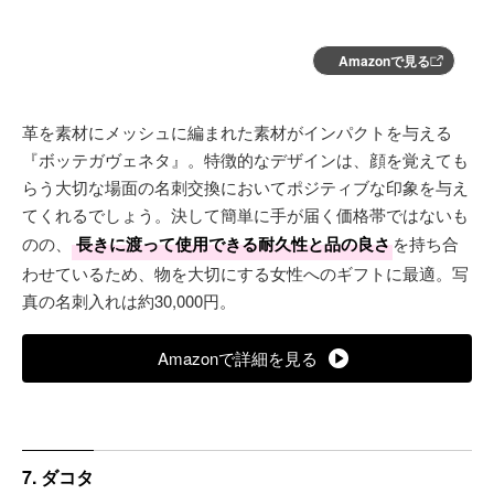
Amazonで見る
革を素材にメッシュに編まれた素材がインパクトを与える
『ボッテガヴェネタ』。特徴的なデザインは、顔を覚えても
らう大切な場面の名刺交換においてポジティブな印象を与え
てくれるでしょう。決して簡単に手が届く価格帯ではないも
のの、
長きに渡って使用できる耐久性と品の良さ
を持ち合
わせているため、物を大切にする女性へのギフトに最適。写
真の名刺入れは約30,000円。
Amazonで詳細を見る
7. ダコタ