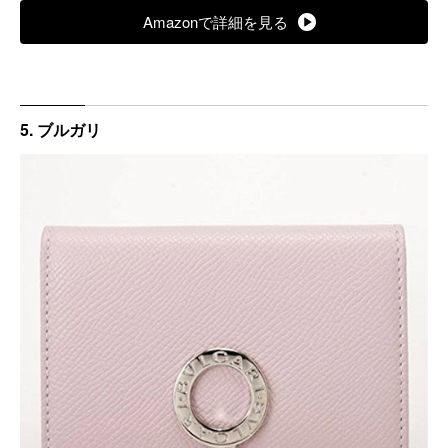
Amazonで詳細を見る
5. ブルガリ