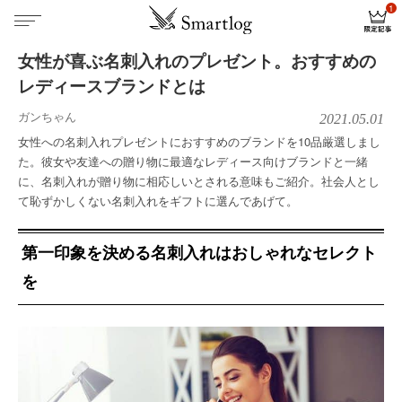
女性が喜ぶ名刺入れのプレゼント。おすすめの
レディースブランドとは
ガンちゃん
2021.05.01
女性への名刺入れプレゼントにおすすめのブランドを10品厳選しまし
た。彼女や友達への贈り物に最適なレディース向けブランドと一緒
に、名刺入れが贈り物に相応しいとされる意味もご紹介。社会人とし
て恥ずかしくない名刺入れをギフトに選んであげて。
第一印象を決める名刺入れはおしゃれなセレクト
を