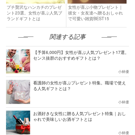
プチ贅沢なハンカチのプレゼ
女性が喜ぶ小物プレゼント｜
ント23選。女性が喜ぶ人気ブ
彼女・女友達へ贈るおしゃれ
ランドギフトとは
で可愛い雑貨BEST15
関連する記事
【予算6,000円】女性が喜ぶ人気プレゼント17選。
センス抜群のおすすめギフトとは？
小林優
看護師の女性が喜ぶプレゼント特集。職場で使え
る人気ギフトとは？
小林優
お酒好きな女性に贈る人気プレゼント特集｜おし
ゃれで美味しいお酒ギフトとは
小林優