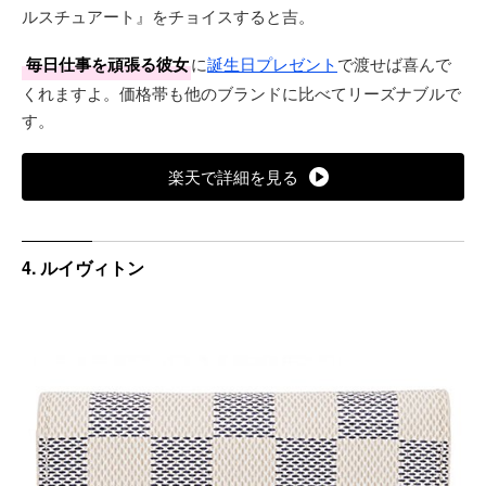
ルスチュアート』をチョイスすると吉。
毎日仕事を頑張る彼女
に
誕生日プレゼント
で渡せば喜んで
くれますよ。価格帯も他のブランドに比べてリーズナブルで
す。
楽天で詳細を見る
4. ルイヴィトン