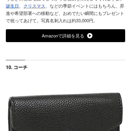
誕生日
、
クリスマス
、などの季節イベントにはもちろん、昇
進や希望部署への移動など、おめでたい瞬間にもプレゼント
で祝ってあげて。写真名刺入れは約33,000円。
Amazonで詳細を見る
10. コーチ