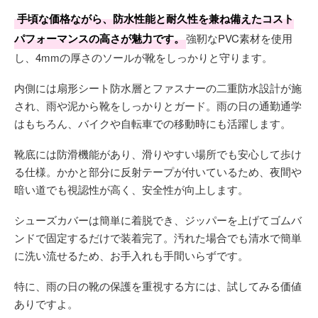
手頃な価格ながら、防水性能と耐久性を兼ね備えたコスト
パフォーマンスの高さが魅力です。
強靭なPVC素材を使用
し、4mmの厚さのソールが靴をしっかりと守ります。
内側には扇形シート防水層とファスナーの二重防水設計が施
され、雨や泥から靴をしっかりとガード。雨の日の通勤通学
はもちろん、バイクや自転車での移動時にも活躍します。
靴底には防滑機能があり、滑りやすい場所でも安心して歩け
る仕様。かかと部分に反射テープが付いているため、夜間や
暗い道でも視認性が高く、安全性が向上します。
シューズカバーは簡単に着脱でき、ジッパーを上げてゴムバ
ンドで固定するだけで装着完了。汚れた場合でも清水で簡単
に洗い流せるため、お手入れも手間いらずです。
特に、雨の日の靴の保護を重視する方には、試してみる価値
ありですよ。