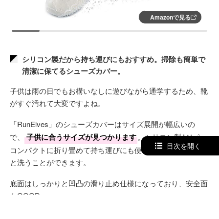
Amazonで見る
シリコン製だから持ち運びにもおすすめ。掃除も簡単で
清潔に保てるシューズカバー。
子供は雨の日でもお構いなしに遊びながら通学するため、靴
がすぐ汚れて大変ですよね。
「RunElves」のシューズカバーはサイズ展開が幅広いの
で、
子供に合うサイズが見つかります
。シリコン製だから
目次を開く
コンパクトに折り畳めて持ち運びにも便利で、汚れてもサッ
と洗うことができます。
底面はしっかりと凹凸の滑り止め仕様になっており、安全面
もGOOD。
子供にぴったりのシューズカバーを探している方はぜひチェ