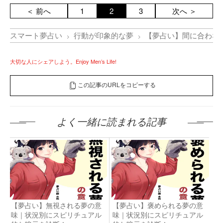
＜ 前へ
1
2
3
次へ ＞
スマート夢占い
行動が印象的な夢
【夢占い】間に合わな
大切な人にシェアしよう。Enjoy Men’s Life!
この記事のURLをコピーする
よく一緒に読まれる記事
【夢占い】無視される夢の意
【夢占い】褒められる夢の意
味｜状況別にスピリチュアル
味｜状況別にスピリチュアル