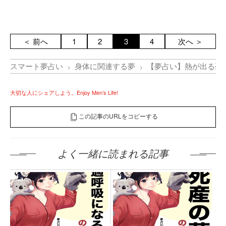
＜ 前へ
1
2
3
4
次へ ＞
スマート夢占い
身体に関連する夢
【夢占い】熱が出る夢
大切な人にシェアしよう。Enjoy Men’s Life!
この記事のURLをコピーする
よく一緒に読まれる記事