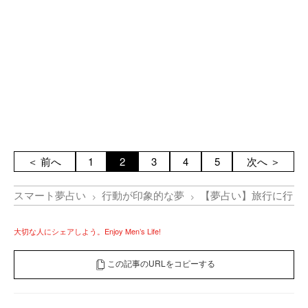
＜ 前へ
1
2
3
4
5
次へ ＞
スマート夢占い
行動が印象的な夢
【夢占い】旅行に行く
大切な人にシェアしよう。Enjoy Men’s Life!
この記事のURLをコピーする