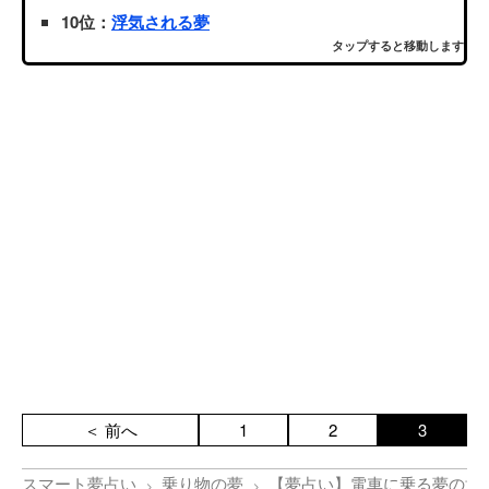
10位：
浮気される夢
タップすると移動します
＜ 前へ
1
2
3
スマート夢占い
乗り物の夢
【夢占い】電車に乗る夢の意