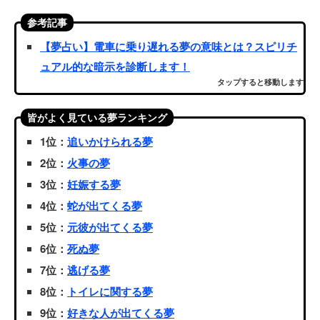
参考記事
【夢占い】電車に乗り遅れる夢の意味とは？スピリチ
ュアル的な暗示を診断します！
タップすると移動します
皆がよく見ている夢ランキング
1位：
追いかけられる夢
2位：
火事の夢
3位：
妊娠する夢
4位：
蛇が出てくる夢
5位：
元彼が出てくる夢
6位：
死ぬ夢
7位：
逃げる夢
8位：
トイレに関する夢
9位：
好きな人が出てくる夢