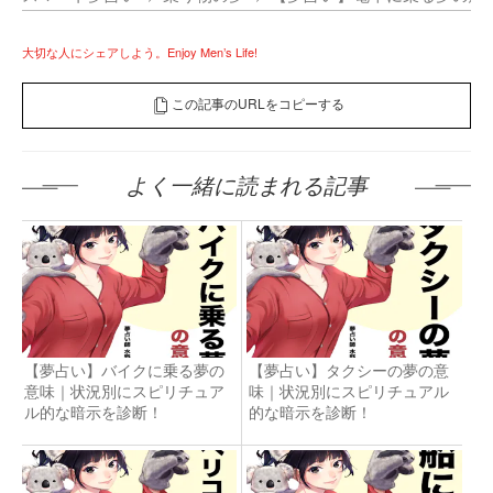
大切な人にシェアしよう。Enjoy Men’s Life!
この記事のURLをコピーする
よく一緒に読まれる記事
【夢占い】バイクに乗る夢の
【夢占い】タクシーの夢の意
意味｜状況別にスピリチュア
味｜状況別にスピリチュアル
ル的な暗示を診断！
的な暗示を診断！