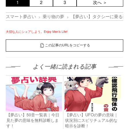
1
2
3
次へ ＞
スマート夢占い
乗り物の夢
【夢占い】タクシーに乗る夢
大切な人にシェアしよう。Enjoy Men’s Life!
この記事のURLをコピーする
よく一緒に読まれる記事
【夢占い】50音一覧表｜今日
【夢占い】UFOの夢の意味｜
見た夢の意味を無料診断しま
状況別にスピリチュアル的な
す！
暗示を診断！