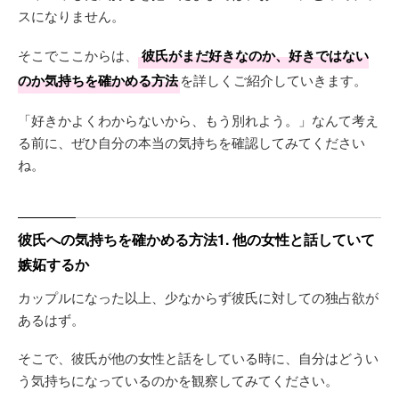
スになりません。
そこでここからは、
彼氏がまだ好きなのか、好きではない
のか気持ちを確かめる方法
を詳しくご紹介していきます。
「好きかよくわからないから、もう別れよう。」なんて考え
る前に、ぜひ自分の本当の気持ちを確認してみてください
ね。
彼氏への気持ちを確かめる方法1. 他の女性と話していて
嫉妬するか
カップルになった以上、少なからず彼氏に対しての独占欲が
あるはず。
そこで、彼氏が他の女性と話をしている時に、自分はどうい
う気持ちになっているのかを観察してみてください。