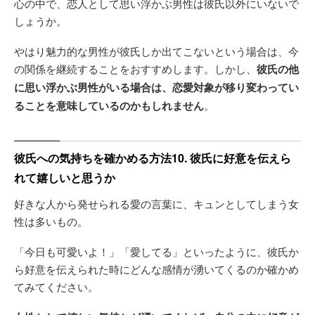
心の中で、恋人として思い浮かぶ男性は彼氏以外にいないで
しょうか。
やはり魅力的な男性が彼氏しか出てこないという場合は、今
の関係を継続することをおすすめします。しかし、
彼氏の他
に思い浮かぶ男性がいる場合は、恋愛対象が移り変わってい
ることを意味しているのかもしれません
。
彼氏への気持ちを確かめる方法10. 彼氏に好意を伝えら
れて嬉しいと思うか
好きな人から発せられる愛の言葉に、キュンとしてしまう女
性は多いもの。
「今日も可愛いよ！」「愛してる」といったように、彼氏か
ら好意を伝えられた時にどんな感情が湧いてくるのか確かめ
てみてください。