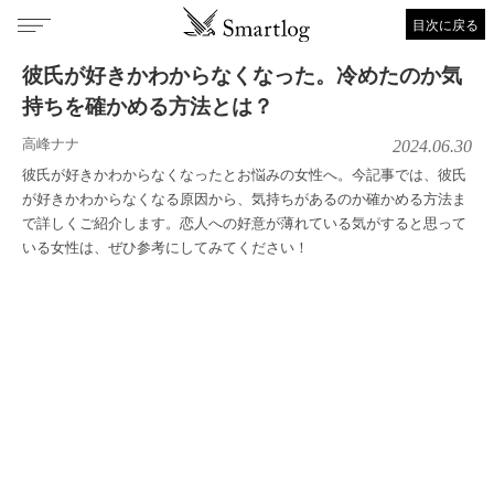
目次に戻る
彼氏が好きかわからなくなった。冷めたのか気
持ちを確かめる方法とは？
高峰ナナ
2024.06.30
彼氏が好きかわからなくなったとお悩みの女性へ。今記事では、彼氏
が好きかわからなくなる原因から、気持ちがあるのか確かめる方法ま
で詳しくご紹介します。恋人への好意が薄れている気がすると思って
いる女性は、ぜひ参考にしてみてください！