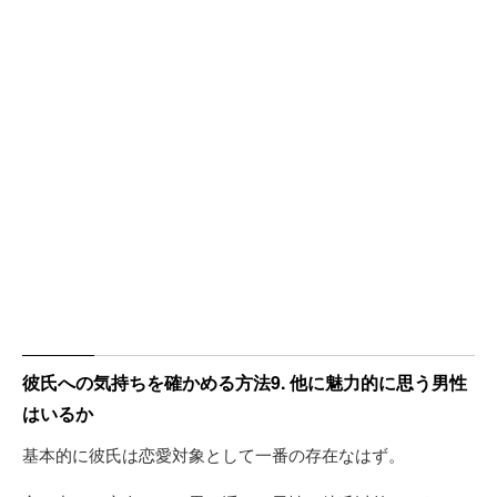
彼氏への気持ちを確かめる方法9. 他に魅力的に思う男性
はいるか
基本的に彼氏は恋愛対象として一番の存在なはず。