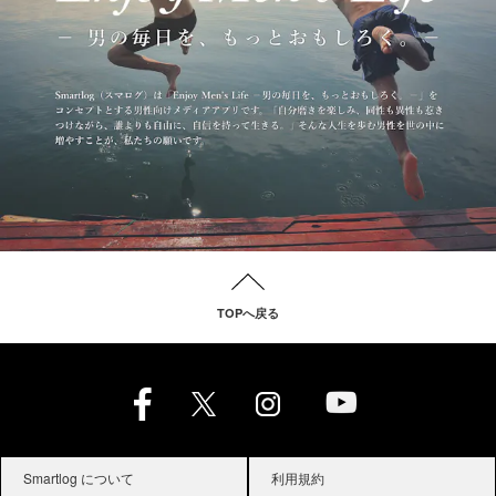
TOPへ戻る
Smartlog について
利用規約