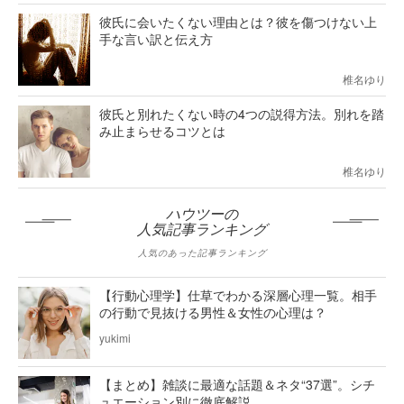
彼氏に会いたくない理由とは？彼を傷つけない上
手な言い訳と伝え方
椎名ゆり
彼氏と別れたくない時の4つの説得方法。別れを踏
み止まらせるコツとは
椎名ゆり
ハウツーの
人気記事ランキング
人気のあった記事ランキング
【行動心理学】仕草でわかる深層心理一覧。相手
の行動で見抜ける男性＆女性の心理は？
yukimi
【まとめ】雑談に最適な話題＆ネタ“37選”。シチ
ュエーション別に徹底解説