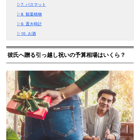
▷7. バスマット
▷8. 観葉植物
▷9. 置き時計
▷10. お酒
彼氏へ贈る引っ越し祝いの予算相場はいくら？