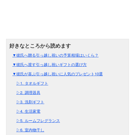
▼彼氏へ贈る引っ越し祝いの予算相場はいくら？
▼彼氏へ渡す引っ越し祝いギフトの選び方
▼彼氏が喜ぶ引っ越し祝いに人気のプレゼント10選
▷1. タオルギフト
▷2. 調理器具
▷3. 洗剤ギフト
▷4. 生活家電
▷5. ルームフレグランス
▷6. 室内物干し