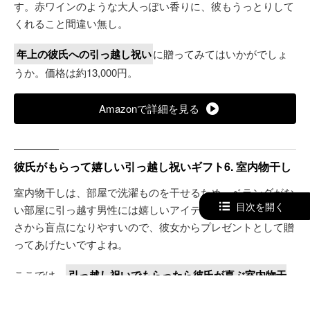
す。赤ワインのような大人っぽい香りに、彼もうっとりして
くれること間違い無し。
年上の彼氏への引っ越し祝い
に贈ってみてはいかがでしょ
うか。価格は約13,000円。
Amazonで詳細を見る
彼氏がもらって嬉しい引っ越し祝いギフト6. 室内物干し
室内物干しは、部屋で洗濯ものを干せるため、ベランダがな
目次を開く
い部屋に引っ越す男性には嬉しいアイテム。引っ越しの忙し
さから盲点になりやすいので、彼女からプレゼントとして贈
ってあげたいですよね。
ここでは、
引っ越し祝いでもらったら彼氏が喜ぶ室内物干
しをご紹介
。