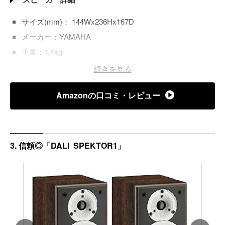
サイズ(mm)： 144Wx236Hx167D
メーカー：YAMAHA
重量：4.4kg
Bluetooth対応：×
続きを見る
WAY/ユニット数：2WAY
Amazonの口コミ・レビュー
ハイレゾ対応：◯
許容入力：20W
3. 信頼◎「DALI SPEKTOR1」