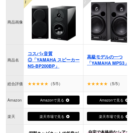
商品画像
コスパ×音質
高級モデルの一つ
◎「YAMAHA スピーカー
商品名
「YAMAHA MPS3」
NS-BP200BP」
★★★★★
（5/5）
★★★★★
（5/5）
総合評価
Amazon
Amazonで見る
Amazonで見る
楽天
楽天市場で見る
楽天市場で見る
自宅で本格的なシアタ
深型キャビネットで低音が