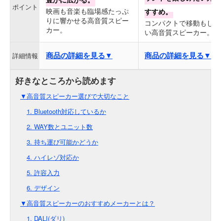
ポイント
映画も音楽も臨場感たっぷ
すすめ。
りに響かせる高音質スピー
コンパクトで移動もしや
カー。
い高音質スピーカー。
商品の詳細を見る▼
商品の詳細を見る▼
詳細情報
▼高音質スピーカー選びで大切なこと
1. Bluetooth対応しているか
2. WAY数とユニット数
3. 持ち運び可能かどうか
4. ハイレゾ対応か
5. 許容入力
6. デザイン
▼高音質スピーカーのおすすめメーカーとは？
1. DALI(ダリ)