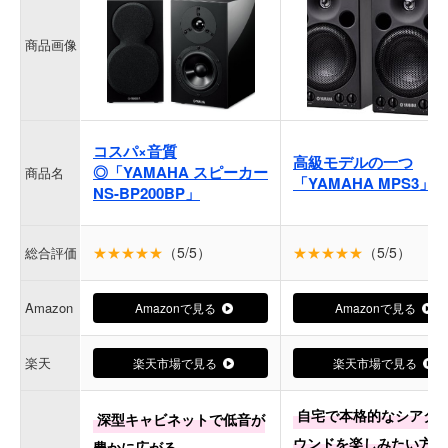
商品画像
コスパ×音質
高級モデルの一つ
◎「YAMAHA スピーカー
商品名
「YAMAHA MPS3」
NS-BP200BP」
★★★★★
（5/5）
★★★★★
（5/5）
総合評価
Amazon
Amazonで見る
Amazonで見る
楽天
楽天市場で見る
楽天市場で見る
自宅で本格的なシアタ
深型キャビネットで低音が
ウンドを楽しみたい方に
豊かに広がる。