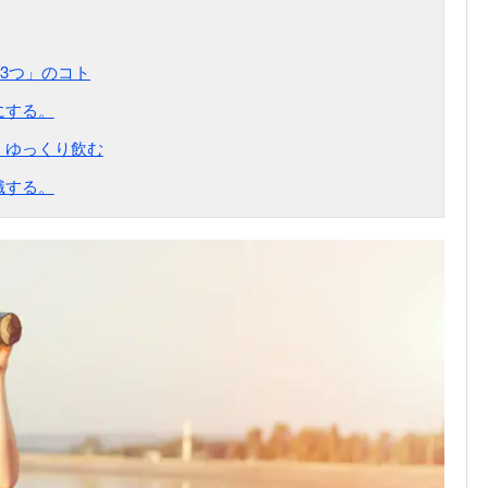
3つ」のコト
にする。
、ゆっくり飲む
識する。