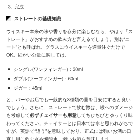
完成
ストレートの基礎知識
ウイスキー本来の味や香りを存分に楽しむなら、やはり「ス
トレート」がおすすめの飲み方と言えるでしょう。別名“ニ
ート”とも呼ばれ、グラスにウイスキーを適量注ぐだけで
OK。細かい分量に関しては、
シングル(ワンフィンガー)：30ml
ダブル(ツーフィンガー)：60ml
ジガー：45ml
と、バーやお店でも一般的な3種類の量を目安にすると良い
でしょう。さらに、ストレートで飲む際は、喉へのダメージ
も考慮して
必ずチェイサーも用意
してちびちびとゆっくり味
わってください。チェイサーとは日本では水と思われがちで
すが、英語で“追う”を意味しており、正式には強いお酒の口
直し用に飲む水や炭酸水、弱いお酒を意味します。