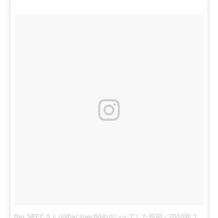
Bar SPECさん(@bar.spec884)がシェアした投稿
-
2018年 1月月22日午前2時15分PST