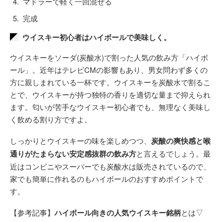
マドラーで軽く一回混ぜる
完成
ウイスキー初心者はハイボールで美味しく。
ウイスキーをソーダ(炭酸水)で割った人気の飲み方「ハイボ
ール」。近年はテレビCMの影響もあり、男女問わず多くの
方に親しまれている一杯です。ウイスキーを炭酸水で割るこ
とで、ウイスキーが持つ独特の香りを適切な量まで抑えられ
ます。匂いが苦手なウイスキー初心者でも、無理なく美味し
く飲める割り方ですよ。
しっかりとウイスキーの味を楽しめつつ、
炭酸の爽快感と喉
通りがたまらない安定感抜群の飲み方
と言えるでしょう。最
近はコンビニやスーパーでも炭酸水は販売されているので、
家でも簡単に作れるのもハイボールのおすすめポイントで
す。
【参考記事】
ハイボール向きの人気ウイスキー銘柄
とは▽