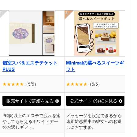
個室スパ＆エステチケット
Minimalの選べるスイーツギ
バ
PLUS
フト
★★★★★
（5/5）
★★★★★
（5/5）
★
販売サイトで詳細を見る
公式サイトで詳細を見る
2時間以上のエステで疲れを癒
メッセージを設定できるから
8
やしてもらえるホワイトデー
遠距離恋愛中の彼女へのお返
え
のお返しギフト。
しにおすすめ。