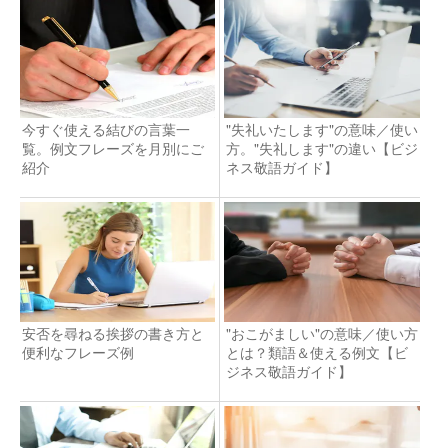
今すぐ使える結びの言葉一
"失礼いたします"の意味／使い
覧。例文フレーズを月別にご
方。"失礼します"の違い【ビジ
紹介
ネス敬語ガイド】
安否を尋ねる挨拶の書き方と
"おこがましい"の意味／使い方
便利なフレーズ例
とは？類語＆使える例文【ビ
ジネス敬語ガイド】