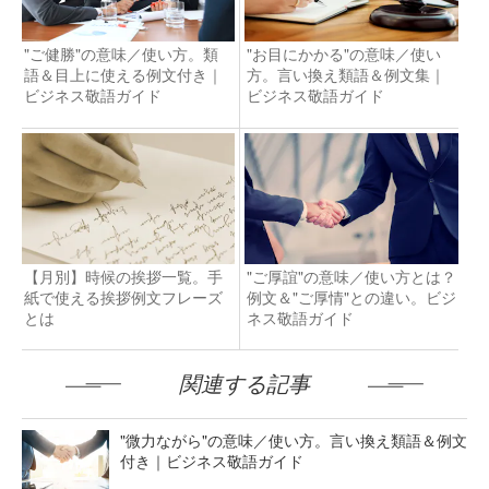
"ご健勝"の意味／使い方。類
"お目にかかる"の意味／使い
語＆目上に使える例文付き｜
方。言い換え類語＆例文集｜
ビジネス敬語ガイド
ビジネス敬語ガイド
【月別】時候の挨拶一覧。手
"ご厚誼"の意味／使い方とは？
紙で使える挨拶例文フレーズ
例文＆"ご厚情"との違い。ビジ
とは
ネス敬語ガイド
関連する記事
"微力ながら"の意味／使い方。言い換え類語＆例文
付き｜ビジネス敬語ガイド