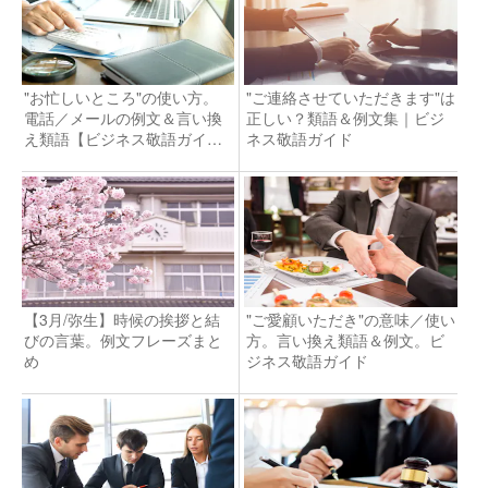
"お忙しいところ"の使い方。
"ご連絡させていただきます"は
電話／メールの例文＆言い換
正しい？類語＆例文集｜ビジ
え類語【ビジネス敬語ガイ
ネス敬語ガイド
ド】
【3月/弥生】時候の挨拶と結
"ご愛顧いただき"の意味／使い
びの言葉。例文フレーズまと
方。言い換え類語＆例文。ビ
め
ジネス敬語ガイド