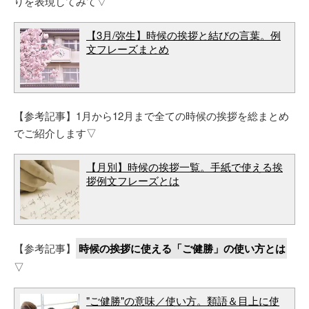
りを表現してみて▽
【3月/弥生】時候の挨拶と結びの言葉。例
文フレーズまとめ
【参考記事】1月から12月まで全ての時候の挨拶を総まとめ
でご紹介します▽
【月別】時候の挨拶一覧。手紙で使える挨
拶例文フレーズとは
【参考記事】
時候の挨拶に使える「ご健勝」の使い方とは
▽
"ご健勝"の意味／使い方。類語＆目上に使