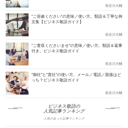
長谷川大輔
"ご容赦ください"の意味／使い方。類語＆丁寧な例
文集【ビジネス敬語ガイド】
長谷川大輔
"ご査収くださいませ"の意味／使い方。類語＆返事
付き。ビジネス敬語ガイド
長谷川大輔
"御社"と"貴社"の使い方。メール／電話／面接はど
っち？ビジネス敬語ガイド
長谷川大輔
ビジネス敬語の
人気記事ランキング
人気のあった記事ランキング