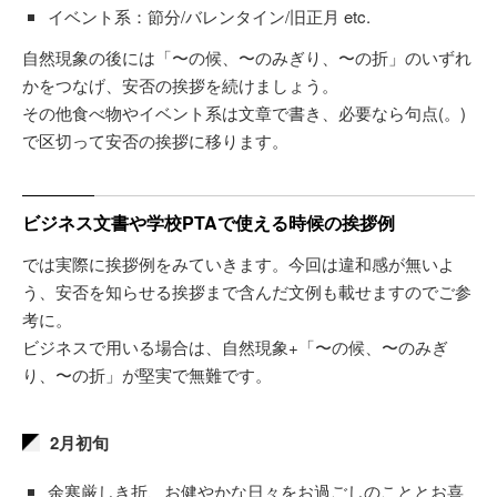
イベント系：節分/バレンタイン/旧正月 etc.
自然現象の後には「〜の候、〜のみぎり、〜の折」のいずれ
かをつなげ、安否の挨拶を続けましょう。
その他食べ物やイベント系は文章で書き、必要なら句点(。)
で区切って安否の挨拶に移ります。
ビジネス文書や学校PTAで使える時候の挨拶例
では実際に挨拶例をみていきます。今回は違和感が無いよ
う、安否を知らせる挨拶まで含んだ文例も載せますのでご参
考に。
ビジネスで用いる場合は、自然現象+「〜の候、〜のみぎ
り、〜の折」が堅実で無難です。
2月初旬
余寒厳しき折、お健やかな日々をお過ごしのこととお喜