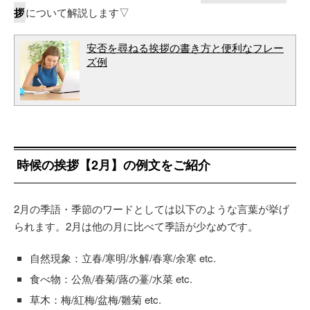
拶
について解説します▽
安否を尋ねる挨拶の書き方と便利なフレー
ズ例
時候の挨拶【2月】の例文をご紹介
2月の季語・季節のワードとしては以下のような言葉が挙げ
られます。2月は他の月に比べて季語が少なめです。
自然現象：立春/寒明/氷解/春寒/余寒 etc.
食べ物：公魚/春菊/蕗の薹/水菜 etc.
草木：梅/紅梅/盆梅/雛菊 etc.