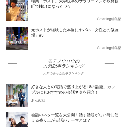
職業・ホスト。大学院卒のサラリーマンが歌舞伎
町でNo.1になったワケ
Smartlog編集部
元ホストが経験した本当にヤバい「女性との修羅
場」#3
Smartlog編集部
モテノウハウの
人気記事ランキング
人気のあった記事ランキング
好きな人との電話で盛り上がる18の話題。カッ
プルにもおすすめの会話ネタを紹介！
あんぬ姐
会話のネタ一覧を大公開！話す話題がない時に使
える盛り上がる話のテーマとは？