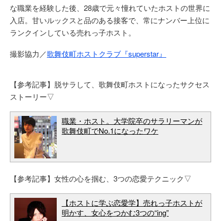
な職業を経験した後、28歳で元々憧れていたホストの世界に
入店。甘いルックスと品のある接客で、常にナンバー上位に
ランクインしている売れっ子ホスト。
撮影協力／
歌舞伎町ホストクラブ『superstar』
【参考記事】脱サラして、歌舞伎町ホストになったサクセス
ストーリー▽
職業・ホスト。大学院卒のサラリーマンが
歌舞伎町でNo.1になったワケ
【参考記事】女性の心を掴む、3つの恋愛テクニック▽
【ホストに学ぶ恋愛学】売れっ子ホストが
明かす、女心をつかむ3つの“ing”