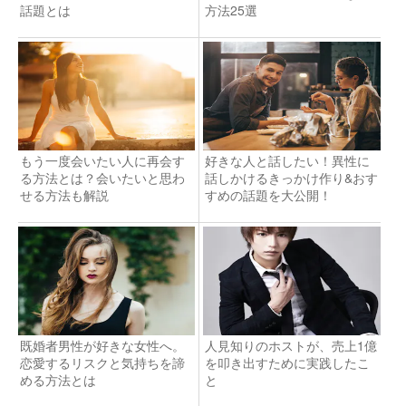
話題とは
方法25選
もう一度会いたい人に再会す
好きな人と話したい！異性に
る方法とは？会いたいと思わ
話しかけるきっかけ作り&おす
せる方法も解説
すめの話題を大公開！
既婚者男性が好きな女性へ。
人見知りのホストが、売上1億
恋愛するリスクと気持ちを諦
を叩き出すために実践したこ
める方法とは
と