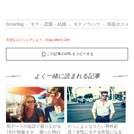
Smartlog
モテ・恋愛・結婚
モテノウハウ
現役ホストが
大切な人にシェアしよう。Enjoy Men’s Life!
この記事のURLをコピーする
よく一緒に読まれる記事
初デートの会話で盛り上がる
かっこよくなりたい男性必
15の“鉄板ネタ”。困った時の
見！女性にモテる外見になる