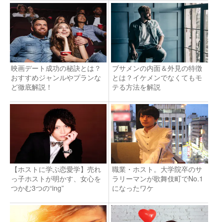
映画デート成功の秘訣とは？
ブサメンの内面＆外見の特徴
おすすめジャンルやプランな
とは？イケメンでなくてもモ
ど徹底解説！
テる方法を解説
【ホストに学ぶ恋愛学】売れ
職業・ホスト。大学院卒のサ
っ子ホストが明かす、女心を
ラリーマンが歌舞伎町でNo.1
つかむ3つの“ing”
になったワケ