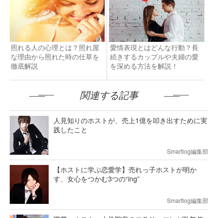
照れる人の心理とは？照れ屋
愛情表現とはどんな行動？長
な理由から照れた時の仕草を
続きするカップルや夫婦の愛
徹底解説
を深める方法を解説！
関連する記事
人見知りのホストが、売上1億を叩き出すために実
践したこと
Smartlog編集部
【ホストに学ぶ恋愛学】売れっ子ホストが明か
す、女心をつかむ3つの“ing”
Smartlog編集部