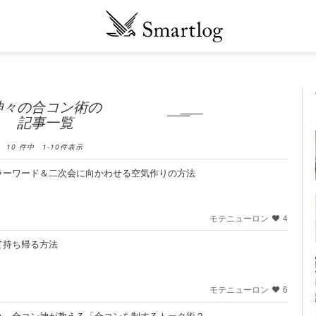
神々の合コン術の
記事一覧
10
件中
1
-
10
件表示
ラーワード＆二次会に向かわせる空気作りの方法
モテニューロン
4
て持ち帰る方法
モテニューロン
6
れ。合コン神が教える「合コンを制するトーク術２」