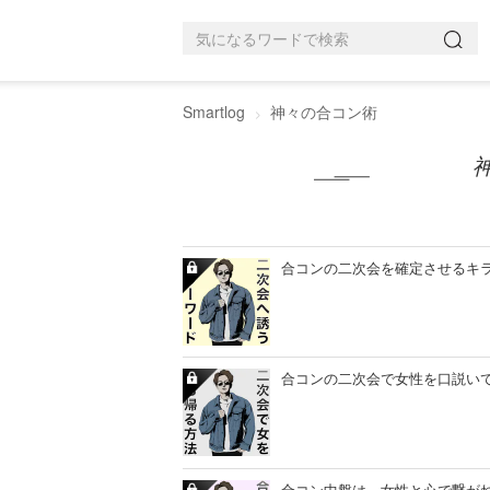
Smartlog
神々の合コン術
合コンの二次会を確定させるキ
合コンの二次会で女性を口説い
合コン中盤は、女性と心で繋が