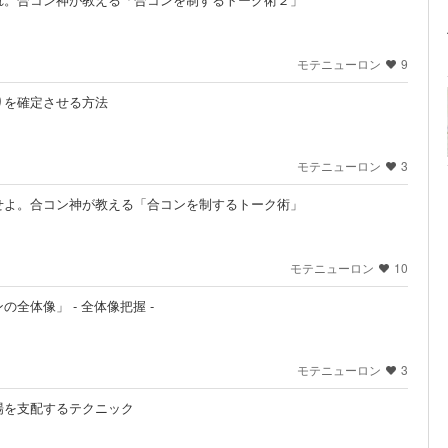
モテニューロン
9
りを確定させる方法
モテニューロン
3
せよ。合コン神が教える「合コンを制するトーク術」
モテニューロン
10
全体像」 - 全体像把握 -
モテニューロン
3
場を支配するテクニック