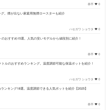
恭平
0
ング。煙が出ない家庭用無煙ロースターも紹介
ハセガワ ショウタ
0
ットのおすすめ15選。人気の安いモデルから値段別に紹介！
恭平
0
気ケトルのおすすめランキング。温度調節可能な保温ポットを紹介！
ハセガワ ショウタ
0
ランキング18選。温度調節できる人気ポットを紹介【2025】
恭平
0