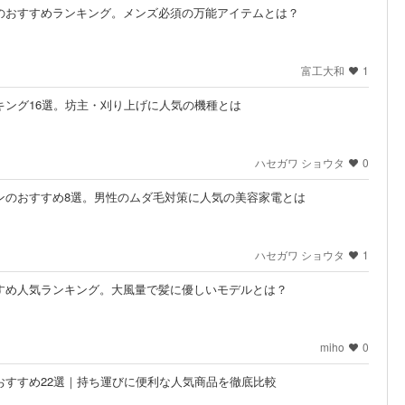
ーのおすすめランキング。メンズ必須の万能アイテムとは？
富工大和
1
ンキング16選。坊主・刈り上げに人気の機種とは
ハセガワ ショウタ
0
カンのおすすめ8選。男性のムダ毛対策に人気の美容家電とは
ハセガワ ショウタ
1
すすめ人気ランキング。大風量で髪に優しいモデルとは？
miho
0
のおすすめ22選｜持ち運びに便利な人気商品を徹底比較