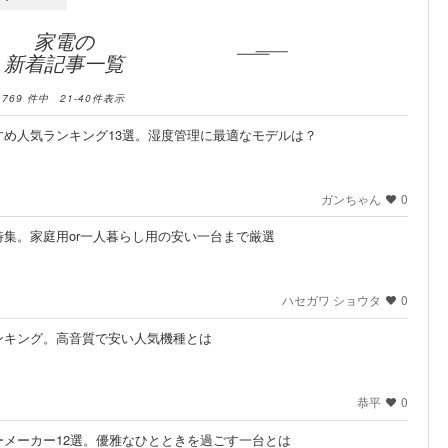
家電の
新着記事一覧
769
件中
21
-
40
件表示
め人気ランキング13選。湿度管理に最適なモデルは？
ガンちゃん
0
集。家庭用or一人暮らし用の安い一台まで厳選
ハセガワ ショウタ
0
ンキング。高音質で安い人気機種とは
恭平
0
メーカー12選。優雅なひとときを過ごす一台とは