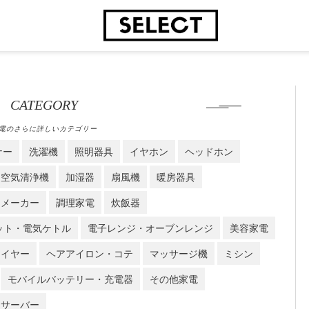
CATEGORY
電のさらに詳しいカテゴリー
ナー
洗濯機
照明器具
イヤホン
ヘッドホン
空気清浄機
加湿器
扇風機
暖房器具
ーメーカー
調理家電
炊飯器
ット・電気ケトル
電子レンジ・オーブンレンジ
美容家電
ライヤー
ヘアアイロン・コテ
マッサージ機
ミシン
モバイルバッテリー・充電器
その他家電
ーサーバー