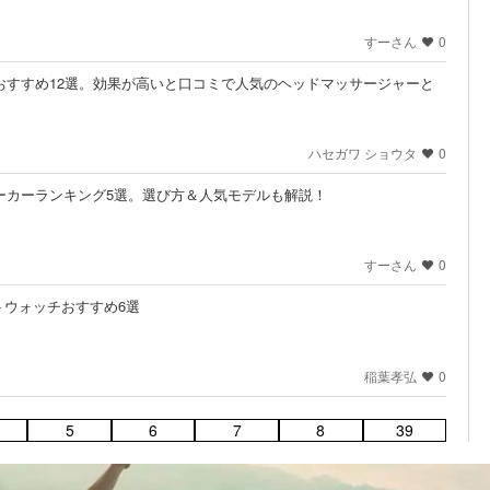
すーさん
0
のおすすめ12選。効果が高いと口コミで人気のヘッドマッサージャーと
ハセガワ ショウタ
0
メーカーランキング5選。選び方＆人気モデルも解説！
すーさん
0
ートウォッチおすすめ6選
稲葉孝弘
0
5
6
7
8
39