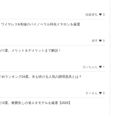
稲葉孝弘
3
選。ワイヤレス&有線のバイノーラル特化イヤホンを厳選
恭平
0
11選。メリット＆デメリットまで解説！
ガンちゃん
1
すすめランキング24選。氷も砕ける人気の調理器具とは？
すーさん
0
12選。燃費良しの省エネモデルを厳選【2025】