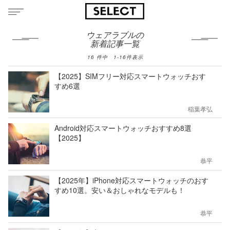
ウェアラブルの
新着記事一覧
16
件中
1
-
16
件表示
【2025】SIMフリー対応スマートウォッチおす
すめ6選
稲葉孝弘
Android対応スマートウォッチおすすめ8選
【2025】
恭平
【2025年】iPhone対応スマートウォッチのおす
すめ10選。安い＆おしゃれなモデルも！
恭平