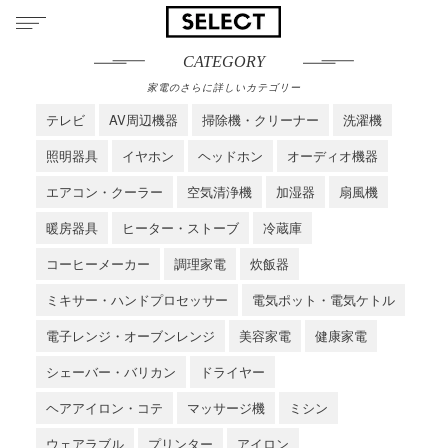
CATEGORY
家電のさらに詳しいカテゴリー
テレビ
AV周辺機器
掃除機・クリーナー
洗濯機
照明器具
イヤホン
ヘッドホン
オーディオ機器
エアコン・クーラー
空気清浄機
加湿器
扇風機
暖房器具
ヒーター・ストーブ
冷蔵庫
コーヒーメーカー
調理家電
炊飯器
ミキサー・ハンドプロセッサー
電気ポット・電気ケトル
電子レンジ・オーブンレンジ
美容家電
健康家電
シェーバー・バリカン
ドライヤー
ヘアアイロン・コテ
マッサージ機
ミシン
ウェアラブル
プリンター
アイロン