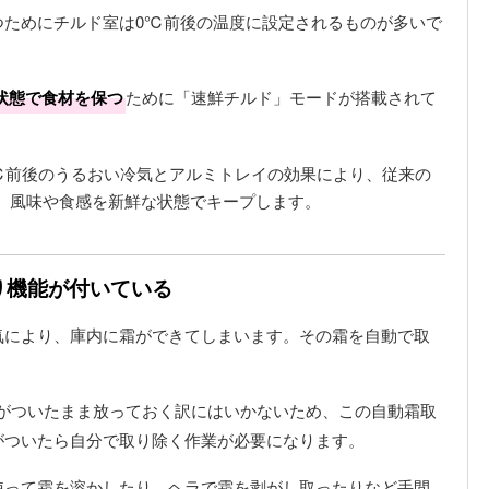
つためにチルド室は0℃前後の温度に設定されるものが多いで
状態で食材を保つ
ために「速鮮チルド」モードが搭載されて
℃前後のうるおい冷気とアルミトレイの効果により、従来の
し、風味や食感を新鮮な状態でキープします。
り機能が付いている
気により、庫内に霜ができてしまいます。その霜を自動で取
。
がついたまま放っておく訳にはいかないため、この自動霜取
がついたら自分で取り除く作業が必要になります。
使って霜を溶かしたり、ヘラで霜を剥がし取ったりなど手間