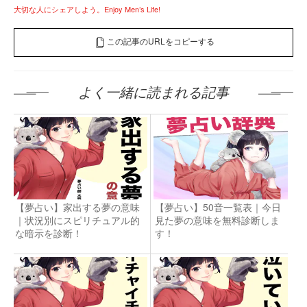
大切な人にシェアしよう。Enjoy Men’s Life!
この記事のURLをコピーする
よく一緒に読まれる記事
【夢占い】家出する夢の意味
【夢占い】50音一覧表｜今日
｜状況別にスピリチュアル的
見た夢の意味を無料診断しま
な暗示を診断！
す！