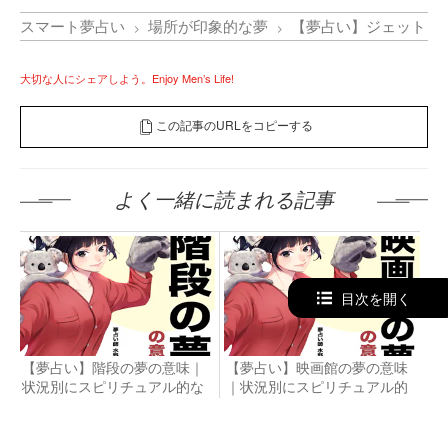
スマート夢占い
場所が印象的な夢
【夢占い】ジェットコ
大切な人にシェアしよう。Enjoy Men’s Life!
この記事のURLをコピーする
よく一緒に読まれる記事
目次を開く
【夢占い】階段の夢の意味｜
【夢占い】映画館の夢の意味
状況別にスピリチュアル的な
｜状況別にスピリチュアル的
暗示を診断！
な暗示を診断！