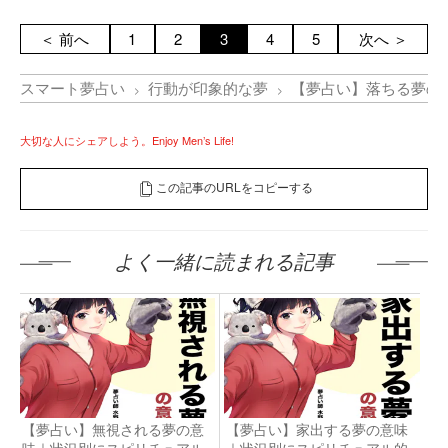
＜ 前へ
1
2
3
4
5
次へ ＞
スマート夢占い
行動が印象的な夢
【夢占い】落ちる夢の
大切な人にシェアしよう。Enjoy Men’s Life!
この記事のURLをコピーする
よく一緒に読まれる記事
【夢占い】無視される夢の意
【夢占い】家出する夢の意味
味｜状況別にスピリチュアル
｜状況別にスピリチュアル的