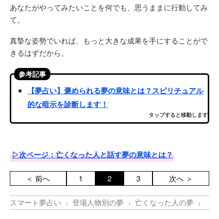
あなたがやってみたいことを何でも、思うままに行動してみ
て。
真摯な姿勢でいれば、もっと大きな成果を手にすることがで
きるはずだから。
参考記事
【夢占い】褒められる夢の意味とは？スピリチュアル
的な暗示を診断します！
タップすると移動します
▷次ページ：亡くなった人と話す夢の意味とは？
＜ 前へ
1
2
3
次へ ＞
スマート夢占い
登場人物別の夢
亡くなった人の夢
【