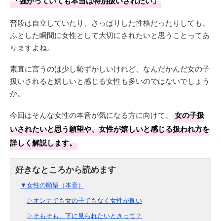
「強がっていても本当は特別扱いされたい」
普段は自立していたり、さっぱりした性格だったりしても、
ふとした瞬間に女性として大切にされたいと思うことってあ
りますよね。
素直に言うのは少し恥ずかしいけれど、なんだかんだ女の子
扱いされると嬉しいと感じる女性も多いのではないでしょう
か。
今回はそんな女性の本音が気になる方に向けて、
女の子扱
いされたいと思う願望や、女性が嬉しいと感じる扱われ方を
詳しく解説します。
▼女性の願望（本音）
▷オンナでも女の子でもなく女性が良い
▷そもそも、下に見られたいときって？