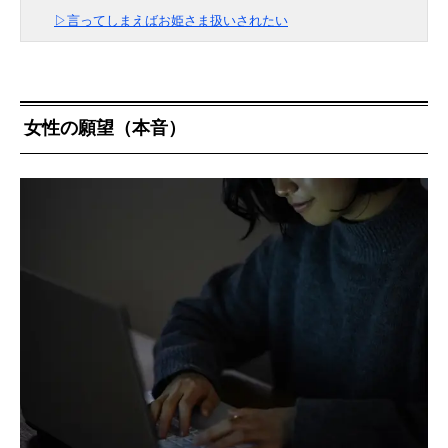
▷言ってしまえばお姫さま扱いされたい
女性の願望（本音）