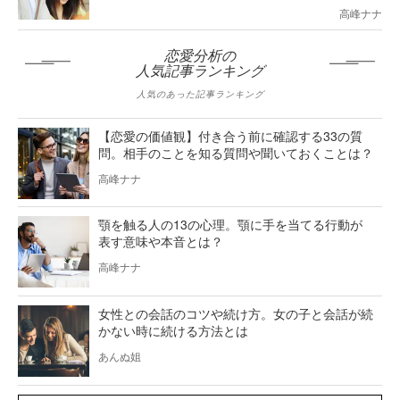
高峰ナナ
恋愛分析の
人気記事ランキング
人気のあった記事ランキング
【恋愛の価値観】付き合う前に確認する33の質
問。相手のことを知る質問や聞いておくことは？
高峰ナナ
顎を触る人の13の心理。顎に手を当てる行動が
表す意味や本音とは？
高峰ナナ
女性との会話のコツや続け方。女の子と会話が続
かない時に続ける方法とは
あんぬ姐