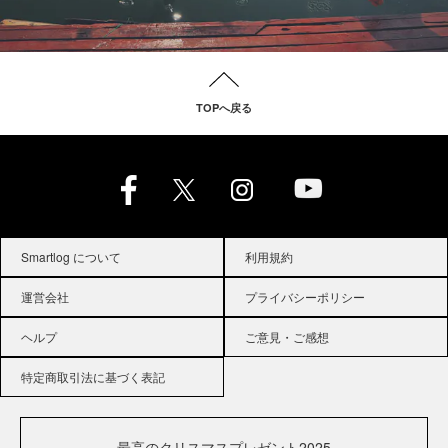
TOPへ戻る
Smartlog について
利用規約
運営会社
プライバシーポリシー
ヘルプ
ご意見・ご感想
特定商取引法に基づく表記
最高のクリスマスプレゼント2025