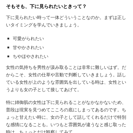
そもそも、下に見られたいときって？
下に見られたい時って一体どういうことなのか。まずは正し
いタイミングを学んでいきましょう。
可愛がられたい
甘やかされたい
ちやほやされたい
女性の気持ちを男性が汲み取ることは非常に難しいはず。だ
からこそ、女性の仕草や言動で判断していきましょう。話し
ている女性が上のような雰囲気を出している時は、女性とい
うよりも女の子として接してあげて。
特に姉御肌の女性は下に見られることがなかなかないため、
普段は現実を見つめてこころの底にしまってあるのです。ち
ょっと甘えたい時に、女の子として話してくれるだけで特別
な感情になることも。いつもと雰囲気が違うなと感じ取った
時は、ちょっとだけ観察してみて。