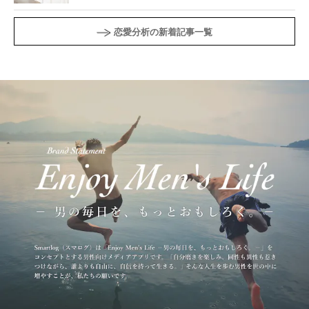
恋愛分析の新着記事一覧