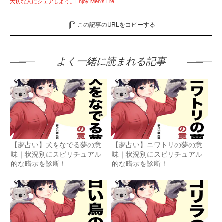
大切な人にシェアしよう。Enjoy Men’s Life!
この記事のURLをコピーする
よく一緒に読まれる記事
【夢占い】犬をなでる夢の意
【夢占い】ニワトリの夢の意
味｜状況別にスピリチュアル
味｜状況別にスピリチュアル
的な暗示を診断！
的な暗示を診断！