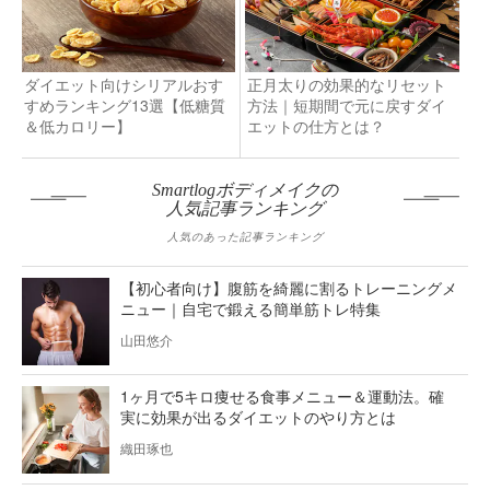
ダイエット向けシリアルおす
正月太りの効果的なリセット
すめランキング13選【低糖質
方法｜短期間で元に戻すダイ
＆低カロリー】
エットの仕方とは？
Smartlogボディメイクの
人気記事ランキング
人気のあった記事ランキング
【初心者向け】腹筋を綺麗に割るトレーニングメ
ニュー｜自宅で鍛える簡単筋トレ特集
山田悠介
1ヶ月で5キロ痩せる食事メニュー＆運動法。確
実に効果が出るダイエットのやり方とは
織田琢也