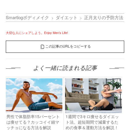
Smartlogボディメイク
ダイエット
正月太りの予防方法｜
大切な人にシェアしよう。Enjoy Men’s Life!
この記事のURLをコピーする
よく一緒に読まれる記事
男性で体脂肪率15パーセント
1週間で3キロ痩せるダイエッ
は痩せてる？カッコイイ細マ
ト法。超短期間で減量するた
ッチョになる方法を解説
めの食事＆運動方法を解説！