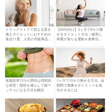
ドラッグストアで買える置き
【40代向け】2ヶ月で5キロ痩
換えダイエットにおすすめの
せるダイエット方法｜確実に
食品11選。人気の市販商品と
体重が落ちる運動＆食事法と
は
は
体脂肪率13％の男性は理想的
1ヶ月で15キロ痩せる方法。短
な体型！脂肪を減らして細マ
期間で激痩せダイエットを成
ッチョになる方法を解説
功させるには