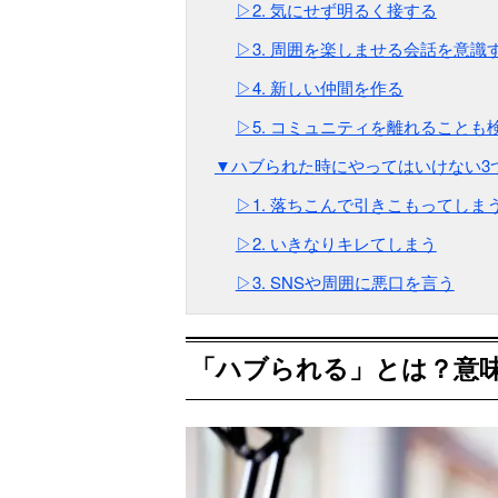
▷2. 気にせず明るく接する
▷3. 周囲を楽しませる会話を意識
▷4. 新しい仲間を作る
▷5. コミュニティを離れることも
▼ハブられた時にやってはいけない3
▷1. 落ちこんで引きこもってしま
▷2. いきなりキレてしまう
▷3. SNSや周囲に悪口を言う
「ハブられる」とは？意