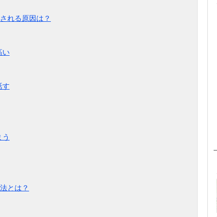
される原因は？
高い
話す
まう
法とは？