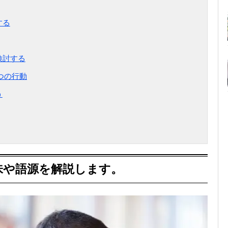
する
検討する
つの行動
う
味や語源を解説します。