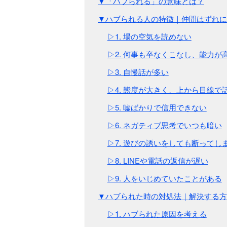
▼「ハブられる」の意味とは？
▼ハブられる人の特徴｜仲間はずれに
▷1. 場の空気を読めない
▷2. 何事も卒なくこなし、能力が
▷3. 自慢話が多い
▷4. 態度が大きく、上から目線で
▷5. 嘘ばかりで信用できない
▷6. ネガティブ思考でいつも暗い
▷7. 遊びの誘いをしても断ってし
▷8. LINEや電話の返信が遅い
▷9. 人をいじめていたことがある
▼ハブられた時の対処法｜解決する方
▷1. ハブられた原因を考える