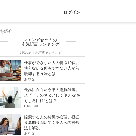
ログイン
を紹介
マインドセットの
人気記事ランキング
人気のあった記事ランキング
仕事ができない人の特徴10個。
使えない＆何もできない人から
脱却する方法とは
あやな
最高に面白い今年の抱負21選。
スピーチのネタとして使える“お
もしろ目標”とは？
HaRuKa
詮索する人の特徴や心理。根掘
り葉掘り聞いてくる人への対処
法も解説
あやな