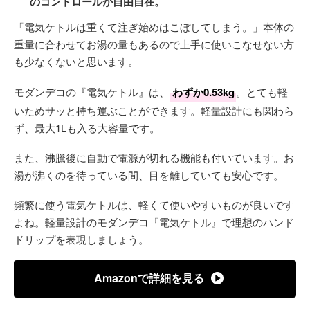
のコントロールが自由自在。
「電気ケトルは重くて注ぎ始めはこぼしてしまう。」本体の
重量に合わせてお湯の量もあるので上手に使いこなせない方
も少なくないと思います。
モダンデコの『電気ケトル』は、
わずか0.53kg
。とても軽
いためサッと持ち運ぶことができます。軽量設計にも関わら
ず、最大1Lも入る大容量です。
また、沸騰後に自動で電源が切れる機能も付いています。お
湯が沸くのを待っている間、目を離していても安心です。
頻繁に使う電気ケトルは、軽くて使いやすいものが良いです
よね。軽量設計のモダンデコ『電気ケトル』で理想のハンド
ドリップを表現しましょう。
Amazonで詳細を見る