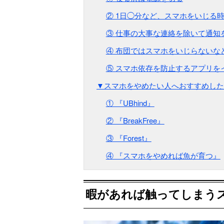
② 1日◯分など、スマホをいじる
③ 仕事の大事な連絡を除いて通知
④ 布団ではスマホをいじらないな
⑤ スマホ依存を防止するアプリを
▼スマホをやめたい人へおすすめした
① 『UBhind』
② 『BreakFree』
③ 『Forest』
④ 『スマホをやめれば魚が育つ』
暇があれば触ってしまう