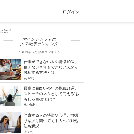
ログイン
とは？
マインドセットの
人気記事ランキング
人気のあった記事ランキング
仕事ができない人の特徴10個。
使えない＆何もできない人から
脱却する方法とは
あやな
最高に面白い今年の抱負21選。
スピーチのネタとして使える“お
もしろ目標”とは？
HaRuKa
詮索する人の特徴や心理。根掘
り葉掘り聞いてくる人への対処
法も解説
あやな