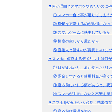
▼何が理由？スマホをやめたいのにや
① スマホ一台で事が足りてしまう
② SNSを更新するのが習慣になっ
③ スマホゲームに熱中しているか
④ 極度の寂しがり屋だから
⑤ 直接人と話すのが得意じゃない
▼スマホに依存するデメリットは何が
① 目が疲れたり、肩が凝ったりし
② 課金しすぎると使用料金が高く
③ 寝る前にいじる癖があると、夜
④ スマホが手元にないと不安を感
▼スマホをやめたい人必見！携帯依存
① 寝る前は電源を切る