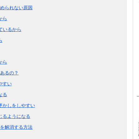
められない原因
から
ているから
ら
から
あるの？
やすい
なる
更かしをしやすい
じるようになる
を解消する方法