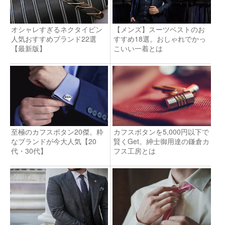
オシャレすぎるネクタイピン
【メンズ】スーツベストのお
人気おすすめブランド22選
すすめ18選。おしゃれでかっ
【最新版】
こいい一着とは
至極のカフスボタン20傑。粋
カフスボタンを5,000円以下で
なブランドが今大人気【20
賢くGet。紳士御用達の鎌倉カ
代・30代】
フス工房とは