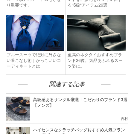
り重要です。
る“S級“アイテム26選
ブルースーツで絶対に外さな
至高のネクタイおすすめブラ
い着こなし術｜かっこいいコ
ンド26傑。気品あふれるスー
ーディネートとは
ツ姿に。
関連する記事
高級感あるサンダル厳選！こだわりのブランド3選
【メンズ】
吉村
ハイセンスなクラッチバッグおすすめ人気ブラン