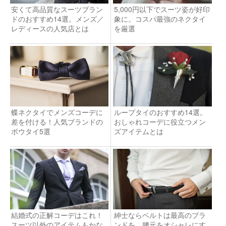
安くて高品質なスーツブラン
5,000円以下でスーツ姿が好印
ドのおすすめ14選。メンズ／
象に。コスパ最強のネクタイ
レディースの人気店とは
を厳選
蝶ネクタイでメンズコーデに
ループタイのおすすめ14選。
差を付ける！人気ブランドの
おしゃれコーデに役立つメン
ボウタイ5選
ズアイテムとは
結婚式の正解コーデはこれ！
紳士ならベルトは最高のブラ
スーツ以外のアイテムもかな
ンドを。腰元をオシャレにす