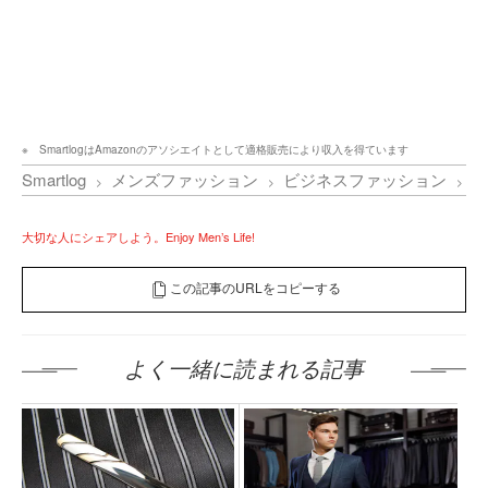
SmartlogはAmazonのアソシエイトとして適格販売により収入を得ています
Smartlog
メンズファッション
ビジネスファッション
な
大切な人にシェアしよう。Enjoy Men’s Life!
この記事のURLをコピーする
よく一緒に読まれる記事