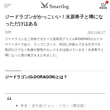
ジードラゴンがかっこいい！水原希子と噂にな
っただけはある
吉村
2015.04.27
ジードラゴンをご存知ですか？人気韓流アイドルBIGBANGのカリス
マリーダーであり、ラップにダンス、作詞に作曲もできる天才です。
歌詞だけでなく私服や髪型のセンスもずば抜けています！水原希子と
噂になった彼の魅力をまとめました。
ジードラゴン(G-DORAGON)とは？
本名：권지용/クォン・ジヨン（權志龍）