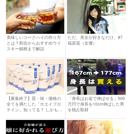
美味しいコークハイの作り方
ただ、美女が好きなだけ。#7
とは？割合からおすすめウイ
福原遥（女優）
スキー銘柄まで解説
【募集終了】質・味・価格の
「身長はお金で伸ばせる」500
全てを満たした「ホエイプロ
万円で身長を10cm伸ばした男
テイン」知ってる？ しかも今
を独占取材
なら無料！？