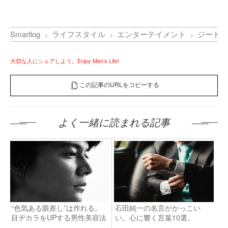
Smartlog
ライフスタイル
エンターテイメント
ジードラ
大切な人にシェアしよう。Enjoy Men’s Life!
この記事のURLをコピーする
よく一緒に読まれる記事
“色気ある眼差し”は作れる。
石田純一の名言がかっこい
目ヂカラをUPする男性美容法
い。心に響く言葉10選。