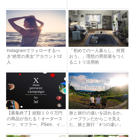
instagramでフォローするべ
「初めての一人暮らし、何買
き“絶世の美女”アカウント12
おう。」理想の男部屋をつく
人
るニトリ活用術
【募集終了】総額１００万円
旅と旅行の違いを語れるか。
の商品が当たる！オーダース
ノープランだからこそ見え
ーツ、マフラー、PS4®、イヤ
た、旅と旅行「4つの違い」
ホン、高級ホテル宿泊券な
ど・・・