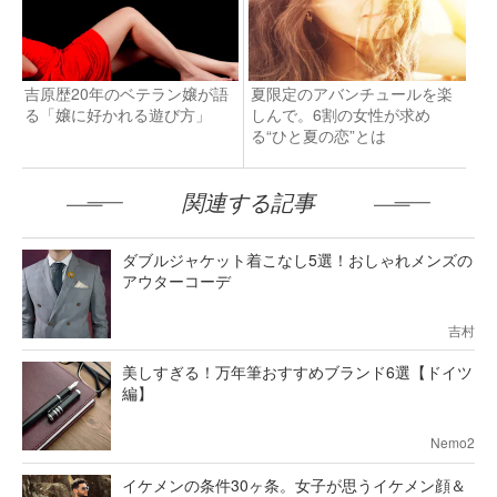
吉原歴20年のベテラン嬢が語
夏限定のアバンチュールを楽
る「嬢に好かれる遊び方」
しんで。6割の女性が求め
る“ひと夏の恋”とは
関連する記事
ダブルジャケット着こなし5選！おしゃれメンズの
アウターコーデ
吉村
美しすぎる！万年筆おすすめブランド6選【ドイツ
編】
Nemo2
イケメンの条件30ヶ条。女子が思うイケメン顔＆