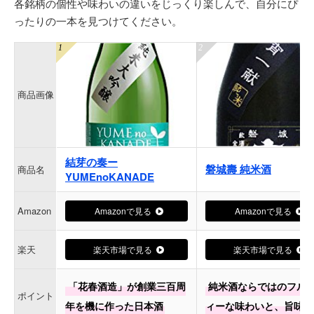
各銘柄の個性や味わいの違いをじっくり楽しんで、自分にぴ
ったりの一本を見つけてください。
商品画像
結芽の奏ー
磐城壽 純米酒
商品名
YUMEnoKANADE
Amazon
Amazonで見る
Amazonで見る
楽天
楽天市場で見る
楽天市場で見る
「花春酒造」が創業三百周
純米酒ならではのフル
ポイント
年を機に作った日本酒
ィーな味わいと、旨味