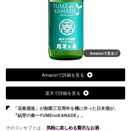
Amazonで見る
Amazonで詳細を見る
楽天で詳細を見る
「花春酒造」が創業三百周年を機に作った日本酒が、
『結芽の奏ーYUMEnoKANADE』。
そのコンセプトは、
気軽に楽しめる贅沢なお酒
。