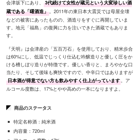
会津坂下にあり、
3代続けて女性が蔵元という大変珍しい酒
蔵である「曙酒造」
。2011年の東日本大震災では母屋全壊
などの被害にあったものの、酒造りをすぐに再開していま
す。地元「福島」の復興に力を注いできた酒蔵でもありま
す。
『天明』は会津産の「五百万石」を使用しており、精米歩合
は60%にし、低温でじっくり仕込む吟醸造りと優しく圧をか
ける槽しぼり造りが特徴です。優しい香りと、まろやかな口
当たり、そして後味も爽快ですので、中辛口ではありますが
日本酒が得意でない方も飲みやすく仕上がっています
。ア
ルコール度数は、17%とやや高めの一本になりますよ。
商品のステータス
特定名称酒：純米酒
内容量：720ml