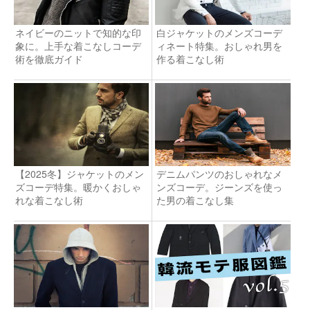
ネイビーのニットで知的な印
白ジャケットのメンズコーデ
象に。上手な着こなしコーデ
ィネート特集。おしゃれ男を
術を徹底ガイド
作る着こなし術
【2025冬】ジャケットのメン
デニムパンツのおしゃれなメ
ズコーデ特集。暖かくおしゃ
ンズコーデ。ジーンズを使っ
れな着こなし術
た男の着こなし集