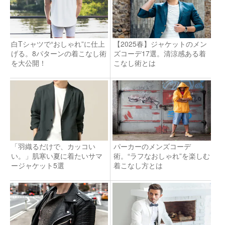
白Tシャツで“おしゃれ”に仕上
【2025春】ジャケットのメン
げる。8パターンの着こなし術
ズコーデ17選。清涼感ある着
を大公開！
こなし術とは
「羽織るだけで、カッコい
パーカーのメンズコーデ
い。」肌寒い夏に着たいサマ
術。“ラフなおしゃれ”を楽しむ
ージャケット5選
着こなし方とは