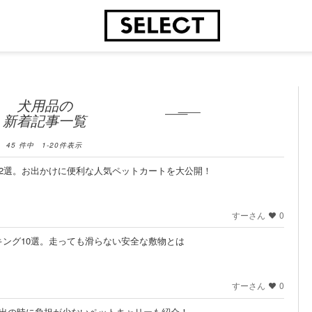
犬用品の
新着記事一覧
45
件中
1
-
20
件表示
2選。お出かけに便利な人気ペットカートを大公開！
すーさん
0
ング10選。走っても滑らない安全な敷物とは
すーさん
0
遠出の時に負担が少ないペットキャリーも紹介！