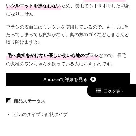
いシルエットを損なわない
ため、長毛でもボサボサした印象
になりません。
ブラシの表面にはウレタンを使用しているので、もし肌に当
たってしまっても負担がなく、奥の方のゴミなどもきちんと
取り除けますよ。
毛へ負担をかけない優しい使い心地のブラシ
なので、長毛
の犬種のワンちゃんを飼っている人におすすめです。
Amazonで詳細を見る
目次を開く
商品ステータス
ピンのタイプ：針状タイプ
サイズ：3.5 × 10 × 20.5 (cm)
持ち手の素材：木