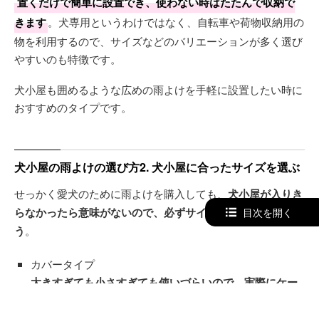
置くだけで簡単に設置でき、使わない時はたたんで収納で
きます
。犬専用というわけではなく、自転車や荷物収納用の
物を利用するので、サイズなどのバリエーションが多く選び
やすいのも特徴です。
犬小屋も囲めるような広めの雨よけを手軽に設置したい時に
おすすめのタイプです。
犬小屋の雨よけの選び方2. 犬小屋に合ったサイズを選ぶ
せっかく愛犬のために雨よけを購入しても、
犬小屋が入りき
らなかったら意味がないので、必ずサイズを確認しましょ
目次を開く
う
。
カバータイプ
大きすぎても小さすぎても使いづらいので、実際にケー
ジのサイズを測ってなるべくぴったり包み込めるサイズ
。