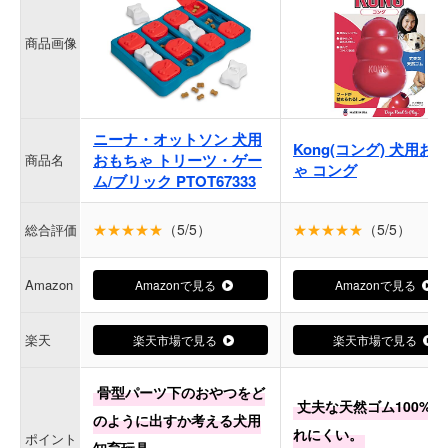
商品画像
ニーナ・オットソン 犬用
Kong(コング) 犬用お
おもちゃ トリーツ・ゲー
商品名
ゃ コング
ム/ブリック PTOT67333
★★★★★
（5/5）
★★★★★
（5/5）
総合評価
Amazon
Amazonで見る
Amazonで見る
楽天
楽天市場で見る
楽天市場で見る
骨型パーツ下のおやつをど
丈夫な天然ゴム100%で
のように出すか考える犬用
れにくい。
ポイント