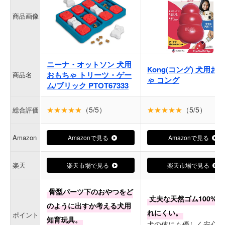
商品画像
ニーナ・オットソン 犬用
Kong(コング) 犬用お
おもちゃ トリーツ・ゲー
商品名
ゃ コング
ム/ブリック PTOT67333
★★★★★
（5/5）
★★★★★
（5/5）
総合評価
Amazon
Amazonで見る
Amazonで見る
楽天
楽天市場で見る
楽天市場で見る
骨型パーツ下のおやつをど
丈夫な天然ゴム100%で
のように出すか考える犬用
れにくい。
ポイント
知育玩具。
犬の体にも優しく安心し