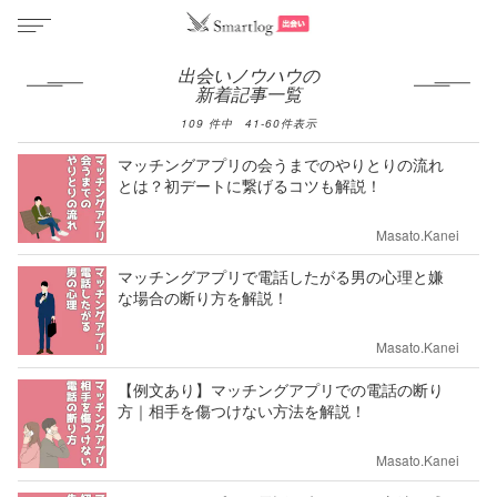
出会いノウハウの
新着記事一覧
109
件中
41
-
60
件表示
マッチングアプリの会うまでのやりとりの流れ
とは？初デートに繋げるコツも解説！
Masato.Kanei
マッチングアプリで電話したがる男の心理と嫌
な場合の断り方を解説！
Masato.Kanei
【例文あり】マッチングアプリでの電話の断り
方｜相手を傷つけない方法を解説！
Masato.Kanei