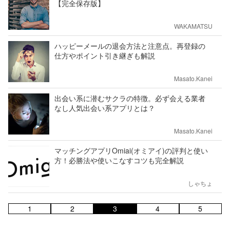
【完全保存版】
WAKAMATSU
ハッピーメールの退会方法と注意点。再登録の
仕方やポイント引き継ぎも解説
Masato.Kanei
出会い系に潜むサクラの特徴。必ず会える業者
なし人気出会い系アプリとは？
Masato.Kanei
マッチングアプリOmiai(オミアイ)の評判と使い
方！必勝法や使いこなすコツも完全解説
しゃちょ
1
2
3
4
5