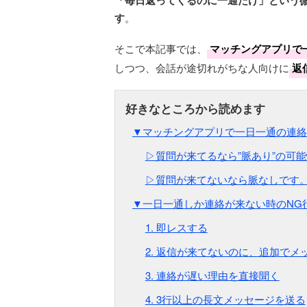
「毎日返ってくるのに一通だけ」という
す
。
そこで本記事では、
マッチングアプリで
しつつ、会話が途切れがちな人向けに
返
▼マッチングアプリで一日一通の連絡
▷質問が来てるなら”脈あり”の可
▷質問が来てないなら脈なしです
▼一日一通しか連絡が来ない時のNG
1. 即レスする
2. 返信が来てないのに、追加でメ
3. 連絡が遅い理由を直接聞く
4. 3行以上の長文メッセージを送る