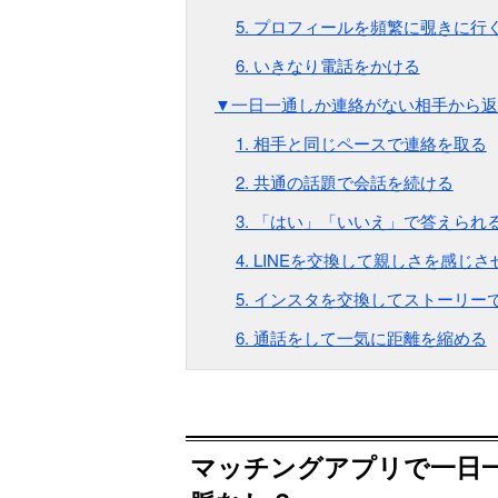
5. プロフィールを頻繁に覗きに行
6. いきなり電話をかける
▼一日一通しか連絡がない相手から返
1. 相手と同じペースで連絡を取る
2. 共通の話題で会話を続ける
3. 「はい」「いいえ」で答えられ
4. LINEを交換して親しさを感じさ
5. インスタを交換してストーリー
6. 通話をして一気に距離を縮める
マッチングアプリで一日